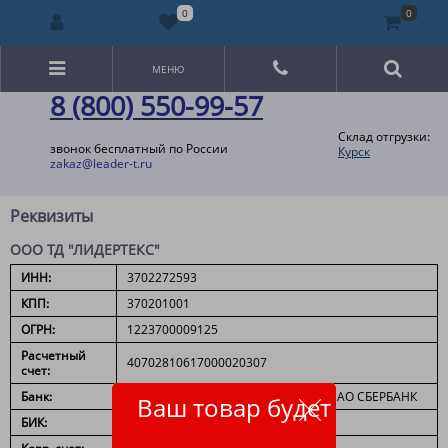
0
0
МЕНЮ
8 (800) 550-99-57
Склад отгрузки:
звонок бесплатный по России
Курск
zakaz@leader-t.ru
Реквизиты
ООО ТД "ЛИДЕРТЕКС"
ИНН:
3702272593
КПП:
370201001
ОГРН:
1223700009125
Расчетный
40702810617000020307
счет:
Банк:
ИВАНОВСКОЕ ОТДЕЛЕНИЕ N 8639 ПАО СБЕРБАНК
Ваш товар будет
БИК:
042406608