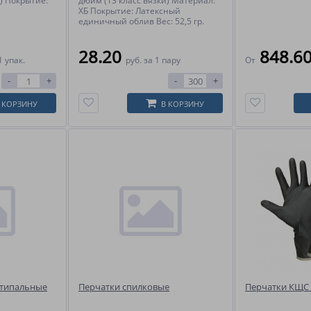
) Покрытие:
дюйм (13 класс вязки) Материал:
ХБ Покрытие: Латексный
единичный облив Вес: 52,5 гр.
28.20
848.6
1 упак.
руб.
за 1 пару
От
-
+
-
+
 КОРЗИНУ
В КОРЗИНУ
ятипальные
Перчатки спилковые
Перчатки КЩС 