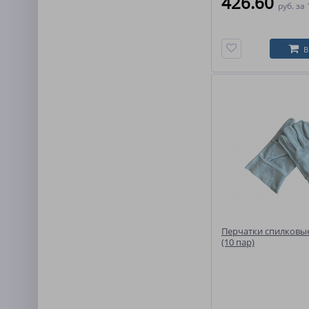
426.60
руб.
за 
В
Перчатки спилковые
(10 пар)