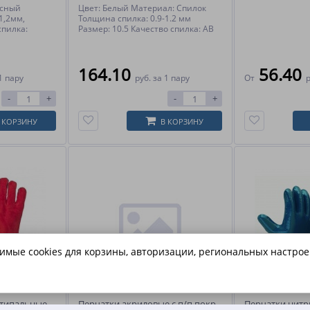
асный
Цвет: Белый Материал: Спилок
1,2мм,
Толщина спилка: 0.9-1.2 мм
спилка:
Размер: 10.5 Качество спилка: АВ
164.10
56.40
1 пару
руб.
за 1 пару
От
-
+
-
+
 КОРЗИНУ
В КОРЗИНУ
димые cookies для корзины, авторизации, региональных настрое
ятипальные
Перчатки акриловые с п/п покр.
Перчатки нитр