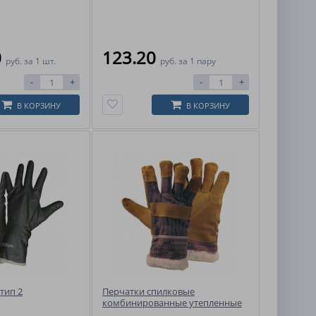
0
123.20
руб.
за 1 шт.
руб.
за 1 пару
-
+
-
+
В КОРЗИНУ
В КОРЗИНУ
тип 2
Перчатки спилковые
комбинированные утепленные