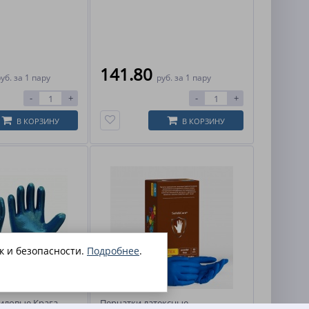
141.80
руб.
за 1 пару
руб.
за 1 пару
-
+
-
+
В КОРЗИНУ
В КОРЗИНУ
к и безопасности.
Подробнее
.
иловые Крага
Перчатки латексные