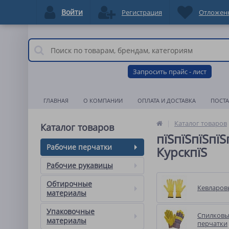
Войти
Регистрация
Отложен
Запросить прайс - лист
ГЛАВНАЯ
О КОМПАНИИ
ОПЛАТА И ДОСТАВКА
ПОСТ
Каталог товаров
Каталог товаров
пїЅпїЅпїЅпїЅ
Рабочие перчатки
КурскпїЅ
Рабочие рукавицы
Обтирочные
Кевларов
материалы
Упаковочные
Спилковы
материалы
перчатки