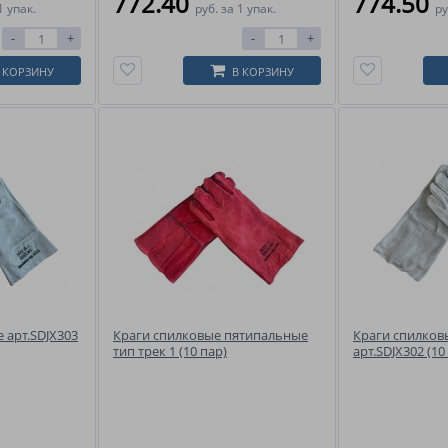
772.40
774.50
1 упак.
руб.
за 1 упак.
ру
-
+
-
+
 КОРЗИНУ
В КОРЗИНУ
 арт.SDJX303
Краги спилковые пятипальные
Краги спилков
тип трек 1 (10 пар)
арт.SDJX302 (10