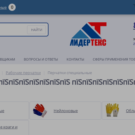
0
ные
АВЩИКАМ
ВОПРОСЫ И ОТВЕТЫ
КОНТАКТЫ
СФЕРЫ ПРИМЕНЕНИЯ ТО
Рабочие перчатки
Перчатки специальные
пїЅпїЅпїЅпїЅпїЅпїЅпїЅ пїЅпїЅпїЅпїЅпїЅпїЅ
ые
Нейлоновые
Обл
е краги и