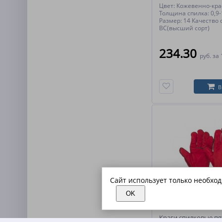
Цвет: Кожевенно-кр
Толщина спилка: 0,9-
Размер: 14 Качество 
ВС(высший сорт)
234.30
руб.
за 
В
Сайт использует только необхо
OK
Краги спилковые п