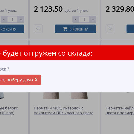
2 123.50
2 329.8
.
за 1 упак.
руб.
за 1 упак.
-
+
-
+
 КОРЗИНУ
В КОРЗИНУ
 будет отгружен со склада:
рск
?
ет, выберу другой
ые белого
Перчатки МБС, интерлок с
Перчатки нейл
(10 пар)
покрытием ПВХ красного цвета
цвета с полиу
(10_пар)
покрытием (10