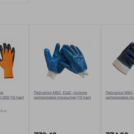
ые
Перчатки МБС, КЩС, полное
Перчатки МБС,
.300 (10 пар)
нитриловое покрытие (10 пар)
нитриловое по
пар)
пар
4 кг.