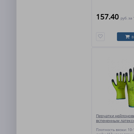
157.40
руб.
за 
В
Перчатки нейлонов
вспененным латек
покрытием (10 пар)
Плотность вязки: 10-