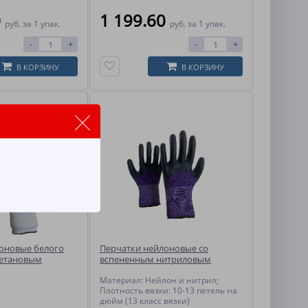
0
1 199.60
руб.
за 1 упак.
руб.
за 1 упак.
-
+
-
+
В КОРЗИНУ
В КОРЗИНУ
оновые белого
Перчатки нейлоновые со
ретановым
вспененным нитриловым
 пар)
покрытием, 3/4 облив (10 пар)
Материал: Нейлон и нитрил;
Плотность вязки: 10-13 петель на
дюйм (13 класс вязки)