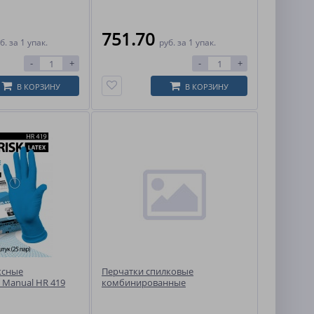
751.70
б.
за 1 упак.
руб.
за 1 упак.
-
+
-
+
В КОРЗИНУ
В КОРЗИНУ
ксные
Перчатки спилковые
Manual HR 419
комбинированные