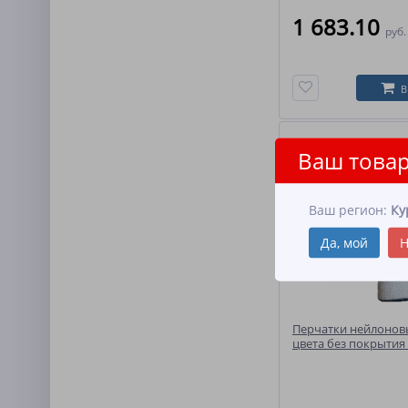
1 683.10
руб
В
Ваш товар
Ваш регион:
Ку
Да, мой
Н
Перчатки нейлонов
цвета без покрытия 