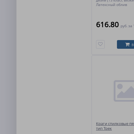
дюйм (13 класс вязки
Латексный облив
616.80
руб.
за 
В
Краги спилковые п
тип Трек