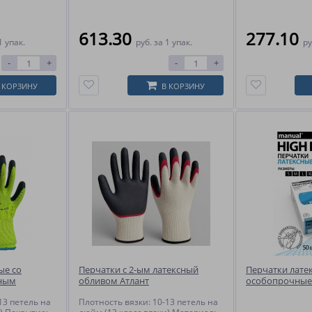
613.30
277.10
1 упак.
руб.
за 1 упак.
ру
-
+
-
+
 КОРЗИНУ
В КОРЗИНУ
ые со
Перчатки с 2-ым латексный
Перчатки лате
сным
обливом Атлант
особопрочные 
(25 пар)
13 петель на
Плотность вязки: 10-13 петель на