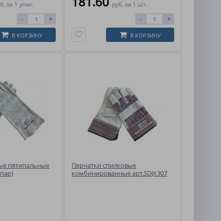
181.60
б.
за 1 упак.
руб.
за 1 шт.
-
+
-
+
В КОРЗИНУ
В КОРЗИНУ
ые пятипальные
Перчатки спилковые
 пар)
комбинированные арт.SDJX307
(10 пар)