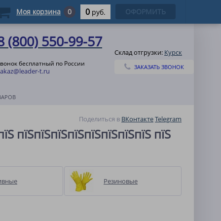
0
Моя корзина
0
ОФОРМИТЬ
руб.
8 (800) 550-99-57
Склад отгрузки:
Курск
звонок бесплатный по России
ЗАКАЗАТЬ ЗВОНОК
zakaz@leader-t.ru
ВАРОВ
Поделиться в
ВКонтакте
Telegram
пїЅ пїЅпїЅпїЅпїЅпїЅпїЅпїЅпїЅ пїЅ
ивные
Резиновые