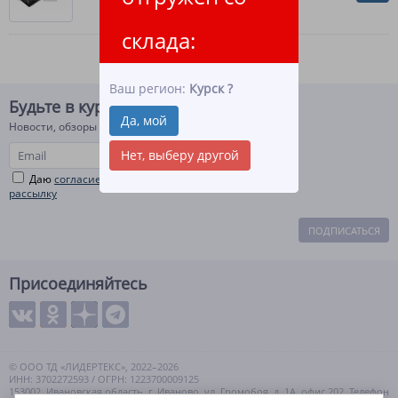
склада:
Ваш регион:
Курск
?
Будьте в курсе!
Да, мой
Новости, обзоры и акции
Нет, выберу другой
Даю
согласие на рекламную и информационную
рассылку
ПОДПИСАТЬСЯ
Присоединяйтесь
© ООО ТД «ЛИДЕРТЕКС», 2022–2026
ИНН: 3702272593 / ОГРН: 1223700009125
153002, Ивановская область, г. Иваново, ул. Громобоя, д. 1А, офис 202. Телефон