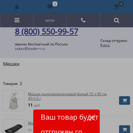
0
0
МЕНЮ
8 (800) 550-99-57
Склад отгрузки:
звонок бесплатный по России
Курск
zakaz@leader-t.ru
Мешки
2
Товаров:
Мешок полипропиленовый белый 55 x 95 см,
45+/-2 г
11
руб.
Ваш товар будет
Мешки для мусора
28.90
отгружен со
От
руб.