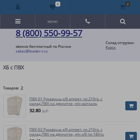
0
0
МЕНЮ
8 (800) 550-99-57
Склад отгрузки:
звонок бесплатный по России
Курск
zakaz@leader-t.ru
ХБ с ПВХ
2
Товаров:
ПВХ-01 Рукавицы х/б аппрет. пл.210гр. с
налад.ПВХ на двунитке, п/н миткаль
32.80
руб.
ПВХ-02 Рукавицы х/б аппрет. пл.210гр. с
налад.ПВХ на двунитке, п/н х/б пл.180гр.