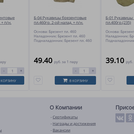
ентовые
Б-04 Рукавицы брезентовые
Б-01 Рукавицы
 + п/н.
пл.460гр. 2-ой налад. + п/н.
пл.400гр.(235)
пл.400гр. (арт.11255)
Основа: Брезент пл. 460
Основа: Брезент
Наладонник: Брезент пл. 460
Наладонник: Бр
Подналадонник: Брезент пл. 460
Подналадонник
49.40
39.10
пару
руб.
за 1 пару
руб.
-
+
-
+
 КОРЗИНУ
В КОРЗИНУ
О Компании
Присо
Сертификаты
Награды и достижения
ы
Вакансии