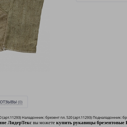
ОТЗЫВЫ
(0)
0 (арт.11293) Наладонник: брезент пл. 520 (арт.11293) Подналадонник: б
ине ЛидерТекс
вы можете
купить рукавицы брезентовые Б