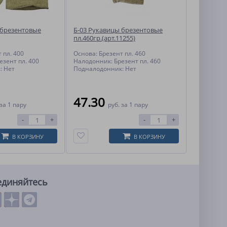
 брезентовые
Б-03 Рукавицы брезентовые
пл.460гр.(арт.11255)
 пл. 400
Основа: Брезент пл. 460
езент пл. 400
Налодонник: Брезент пл. 460
: Нет
Подналодонник: Нет
47.30
за 1 пару
руб.
за 1 пару
-
+
-
+
В КОРЗИНУ
В КОРЗИНУ
единяйтесь