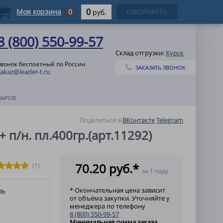
0
Моя корзина
0
ОФОРМИТЬ
руб.
8 (800) 550-99-57
Склад отгрузки:
Курск
звонок бесплатный по России
ЗАКАЗАТЬ ЗВОНОК
zakaz@leader-t.ru
ВАРОВ
Поделиться в
ВКонтакте
Telegram
 п/н. пл.400гр.(арт.11292)
70.20 руб.*
(1)
за 1 пару
* Окончательная цена зависит
ль
от объёма закупки. Уточняйте у
менеджера по телефону
8 (800) 550-99-57
Минимальная сумма заказа