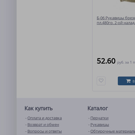
Б-06 Рукавицы брез
пл.480гр. 2-ой налад.
пл.400гр. (арт.11293)
52.60
руб.
за 1 
В
Как купить
Каталог
Оплата и доставка
Перчатки
Возврат и обмен
Рукавицы
Вопросы и ответы
Обтирочные материал