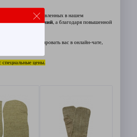
ых рукавиц
представленных в нашем
мических повреждений
, а благодаря повышенной
отовы проконсультировать вас в онлайн-чате,
с специальные цены.