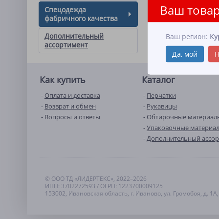
Ваш товар
Спецодежда
фабричного качества
Дополнительный
Ваш регион:
Ку
ассортимент
Да, мой
Н
Как купить
Каталог
Оплата и доставка
Перчатки
Возврат и обмен
Рукавицы
Вопросы и ответы
Обтирочные материал
Упаковочные материа
Дополнительный ассо
© ООО ТД «ЛИДЕРТЕКС», 2022–2026
ИНН: 3702272593 / ОГРН: 1223700009125
153002, Ивановская область, г. Иваново, ул. Громобоя, д. 1