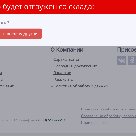
 будет отгружен со склада:
рск
?
ет, выберу другой
О Компании
Присо
Сертификаты
Награды и достижения
ы
Вакансии
лы
Реквизиты
ртимент
Политика обработки данных
Политика обработки персона
Согласие на обработку персо
А, офис 202. Телефон
8 (800) 550-99-57
Политика cookies