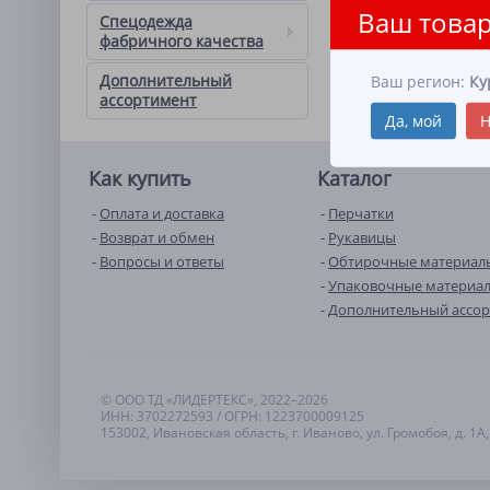
Ваш товар
Спецодежда
фабричного качества
Дополнительный
Ваш регион:
Ку
ассортимент
Да, мой
Н
Как купить
Каталог
Оплата и доставка
Перчатки
Возврат и обмен
Рукавицы
Вопросы и ответы
Обтирочные материал
Упаковочные материа
Дополнительный ассо
© ООО ТД «ЛИДЕРТЕКС», 2022–2026
ИНН: 3702272593 / ОГРН: 1223700009125
153002, Ивановская область, г. Иваново, ул. Громобоя, д. 1