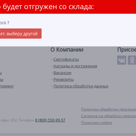
 будет отгружен со склада:
рск
?
ет, выберу другой
О Компании
Присо
Сертификаты
Награды и достижения
ы
Вакансии
лы
Реквизиты
ртимент
Политика обработки данных
Политика обработки персона
Согласие на обработку персо
А, офис 202. Телефон
8 (800) 550-99-57
Политика cookies