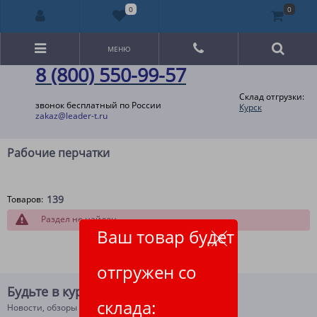
0
0
МЕНЮ
8 (800) 550-99-57
Склад отгрузки:
звонок бесплатный по России
Курск
zakaz@leader-t.ru
Рабочие перчатки
139
Товаров:
Раздел не найден
Ваш товар будет
отгружен со
Будьте в курсе!
склада:
Новости, обзоры и акции