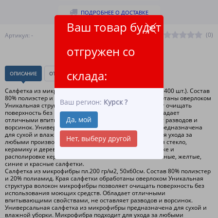
ПОДРОБНЕЕ О ДОСТАВКЕ
Ваш товар будет
(0)
Артикул: -
отгружен со
склада:
ОПИСАНИЕ
ОТЗЫВЫ
(0)
Салфетка из микрофибры пл.200 гр/м2, 50х60см. (упак. 400 шт.). Состав
80% полиэстер и 20% полиамид. Края салфетки обработаны оверлоком
Ваш регион:
Курск
?
Уникальная структура волокон микрофибры позволяет очищать
поверхность без использования моющих средств. Обладает
Да, мой
отличными впитывающими свойствами, не оставляет разводов и
ворсинок. Универсальная салфетка из микрофибры предназначена
для сухой и влажной уборки. Микрофибра подходит для ухода за
Нет, выберу другой
любыми производственными поверхностями, включая стекло,
керамику и дерево. Идеально применять при полировке и
располировке керамических составов. В наличии зеленые, желтые,
синие и красные салфетки.
Салфетка из микрофибры пл.200 гр/м2, 50х60см. Состав 80% полиэстер
и 20% полиамид. Края салфетки обработаны оверлоком Уникальная
структура волокон микрофибры позволяет очищать поверхность без
использования моющих средств. Обладает отличными
впитывающими свойствами, не оставляет разводов и ворсинок.
Универсальная салфетка из микрофибры предназначена для сухой и
влажной уборки. Микрофибра подходит для ухода за любыми