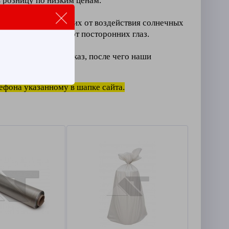
 розницу по низким ценам.
х товаров,
защиты
их от воздействия солнечных
крывает ваш груз
от посторонних глаз.
тво и оформить заказ, после чего наши
лефона указанному в шапке сайта.