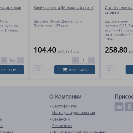
узырьковая
Клейкая лента (Малярный скотч)
Стрейч-пленка
сырьем
0 мм.
Ширина: 48 мм Длина: 50 м
Ед. измерения: Р
ес рулона:
Плотность: 125 мкм
нетто+/-0,05, 2к
.м. Втулка:
втулкой) Плотно
во в коробке: 6 
195м.
104.40
258.80
.
руб.
за 1 шт.
ру
-
+
-
+
 КОРЗИНУ
В КОРЗИНУ
О Компании
Присо
Сертификаты
Награды и достижения
ы
Вакансии
лы
Реквизиты
ртимент
Политика обработки данных