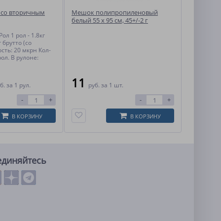
 со вторичным
Мешок полипропиленовый
белый 55 x 95 см, 45+/-2 г
ол 1 рол - 1.8кг
г брутто (со
сть: 20 мкрн Кол-
рол. В рулоне:
11
б.
за 1 рул.
руб.
за 1 шт.
-
+
-
+
В КОРЗИНУ
В КОРЗИНУ
единяйтесь