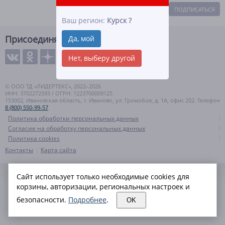
ПОДПИСАТЬСЯ
Ваш регион:
Курск
?
Присоединяйтесь
Да, мой
Нет, выберу другой
© ООО ТД «ЛИДЕРТЕКС», 2022–2026
ИНН: 3702272593 / ОГРН: 1223700009125
153002, Ивановская область, г. Иваново, ул. Громобоя, д. 1А, офис 202. Телефон
8 (800) 550-99-57
Политика обработки персональных данных
Согласие на обработку персональных данных
Политика cookies
Контакты
Карта сайта
Сайт использует только необходимые cookies для
корзины, авторизации, региональных настроек и
безопасности.
Подробнее
.
OK