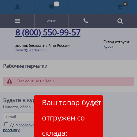
0
0
МЕНЮ
8 (800) 550-99-57
Склад отгрузки:
звонок бесплатный по России
Курск
zakaz@leader-t.ru
Рабочие перчатки
Элемент не найден
Будьте в курсе!
Ваш товар будет
Новости, обзоры и акции
отгружен со
Даю
согласие на рекламную и информационную
рассылку
склада: